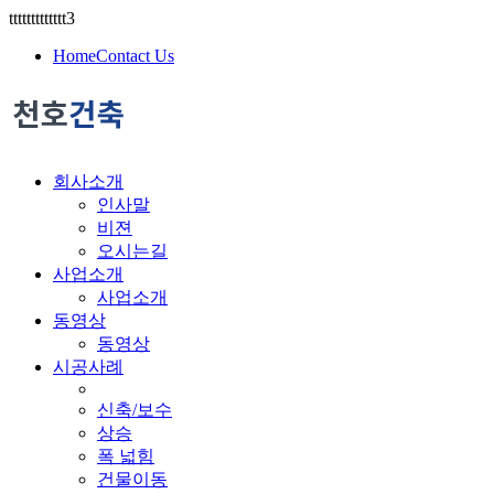
ttttttttttttt3
Home
Contact Us
회사소개
인사말
비젼
오시는길
사업소개
사업소개
동영상
동영상
시공사례
신축/보수
상승
폭 넓힘
건물이동