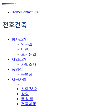
ttttttttttttt3
Home
Contact Us
회사소개
인사말
비젼
오시는길
사업소개
사업소개
동영상
동영상
시공사례
신축/보수
상승
폭 넓힘
건물이동